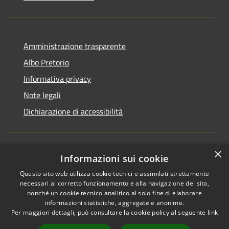
Amministrazione trasparente
Albo Pretorio
Informativa privacy
Note legali
Dichiarazione di accessibilità
×
Informazioni sui cookie
RSS
Comune convenzionato
Accessibilità
Astigov
Questo sito web utilizza cookie tecnici e assimilati strettamente
necessari al corretto funzionamento e alla navigazione del sito,
Privacy
nonché un cookie tecnico analitico al solo fine di elaborare
Progetto
|
Convenzione
|
Cookie
informazioni statistiche, aggregate e anonime.
Adesioni
Mappa del sito
Per maggiori dettagli, può consultare la cookie policy al seguente
link
•
Accesso redazione