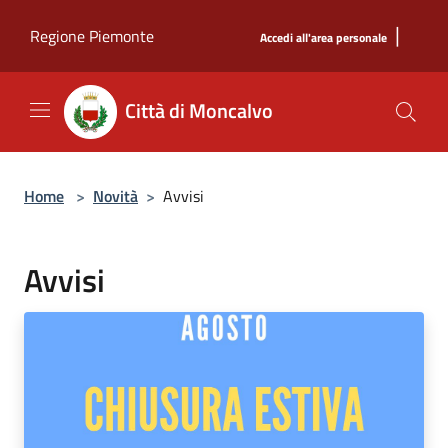
Salta al contenuto principale
|
Regione Piemonte
Accedi all'area personale
Città di Moncalvo
Home
>
Novità
>
Avvisi
Avvisi