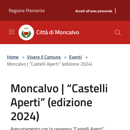
Salta al contenuto principale
|
Regione Piemonte
Accedi all'area personale
Città di Moncalvo
Home
>
Vivere il Comune
>
Eventi
>
Moncalvo | “Castelli Aperti” (edizione 2024)
Moncalvo | “Castelli
Aperti” (edizione
2024)
Appuntamento con la rassegna “Castelli Aperti”.