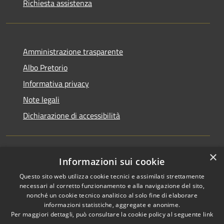
Richiesta assistenza
Amministrazione trasparente
Albo Pretorio
Informativa privacy
Note legali
Dichiarazione di accessibilità
×
Informazioni sui cookie
RSS
Comune convenzionato
Questo sito web utilizza cookie tecnici e assimilati strettamente
Accessibilità
Astigov
necessari al corretto funzionamento e alla navigazione del sito,
Privacy
nonché un cookie tecnico analitico al solo fine di elaborare
Progetto
|
Convenzione
|
Cookie
informazioni statistiche, aggregate e anonime.
Adesioni
Mappa del sito
Per maggiori dettagli, può consultare la cookie policy al seguente
link