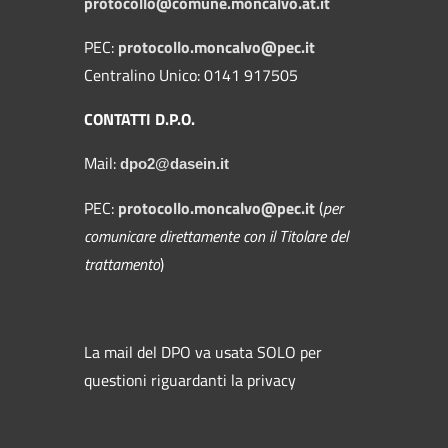
protocollo@comune.moncalvo.at.it
PEC:
protocollo.moncalvo@pec.it
Centralino Unico: 0141 917505
CONTATTI D.P.O.
Mail:
dpo2@dasein.it
PEC:
protocollo.moncalvo@pec.it
(
per
comunicare direttamente con il Titolare del
trattamento
)
La mail del DPO va usata SOLO per
questioni riguardanti la privacy