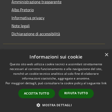
Amministrazione trasparente
Albo Pretorio
Informativa privacy
Note legali
Dichiarazione di accessibilità
×
Informazioni sui cookie
RSS
Comune convenzionato
Accessibilità
Astigov
Questo sito web utilizza cookie tecnici e assimilati strettamente
necessari al corretto funzionamento e alla navigazione del sito,
Privacy
nonché un cookie tecnico analitico al solo fine di elaborare
Progetto
|
Convenzione
|
Cookie
informazioni statistiche, aggregate e anonime.
Adesioni
Mappa del sito
Per maggiori dettagli, può consultare la cookie policy al seguente
link
•
Accesso redazione
RIFIUTA TUTTO
ACCETTA TUTTO
MOSTRA DETTAGLI