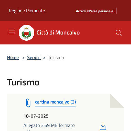
Salta al contenuto principale
|
Regione Piemonte
Accedi all'area personale
Città di Moncalvo
Home
>
Servizi
>
Turismo
Turismo
cartina moncalvo (2)
18-07-2025
PDF
Allegato 3.69 MB formato