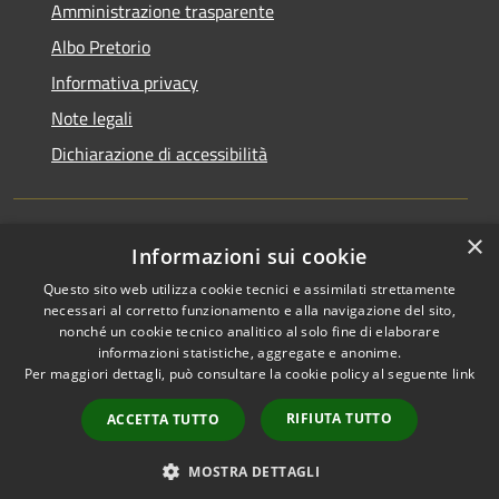
Amministrazione trasparente
Albo Pretorio
Informativa privacy
Note legali
Dichiarazione di accessibilità
×
Informazioni sui cookie
RSS
Comune convenzionato
Accessibilità
Astigov
Questo sito web utilizza cookie tecnici e assimilati strettamente
necessari al corretto funzionamento e alla navigazione del sito,
Privacy
nonché un cookie tecnico analitico al solo fine di elaborare
Progetto
|
Convenzione
|
Cookie
informazioni statistiche, aggregate e anonime.
Adesioni
Mappa del sito
Per maggiori dettagli, può consultare la cookie policy al seguente
link
•
Accesso redazione
RIFIUTA TUTTO
ACCETTA TUTTO
MOSTRA DETTAGLI