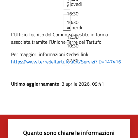
Giovedì
-
16:30
10:30
Venerdì
-
L’Ufficio Tecnico del Comune è gestito in forma
12:30
associata tramite l’Unione Terre del Tartufo.
10:30
-
Per maggiori informazioni vedasi link:
12.30
https://www.terredeltartufo.at.it/Servizi?ID=147416
Ultimo aggiornamento
: 3 aprile 2026, 09:41
Quanto sono chiare le informazioni