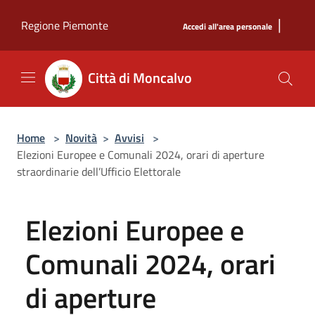
Salta al contenuto principale
|
Regione Piemonte
Accedi all'area personale
Città di Moncalvo
Home
>
Novità
>
Avvisi
>
Elezioni Europee e Comunali 2024, orari di aperture
straordinarie dell’Ufficio Elettorale
Elezioni Europee e
Comunali 2024, orari
di aperture