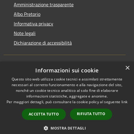
Amministrazione trasparente
Albo Pretorio
Informativa privacy
Note legali
Dichiarazione di accessibilità
×
Informazioni sui cookie
RSS
Comune convenzionato
Accessibilità
Astigov
Questo sito web utilizza cookie tecnici e assimilati strettamente
necessari al corretto funzionamento e alla navigazione del sito,
Privacy
nonché un cookie tecnico analitico al solo fine di elaborare
Progetto
|
Convenzione
|
Cookie
informazioni statistiche, aggregate e anonime.
Adesioni
Mappa del sito
Per maggiori dettagli, può consultare la cookie policy al seguente
link
•
Accesso redazione
RIFIUTA TUTTO
ACCETTA TUTTO
MOSTRA DETTAGLI