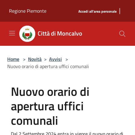
Salta al contenuto principale
|
Regione Piemonte
Accedi all'area personale
Città di Moncalvo
Home
>
Novità
>
Avvisi
>
Nuovo orario di apertura uffici comunali
Nuovo orario di
apertura uffici
comunali
Dal 2 Settembre 2024 entra in vigore il nuovo orario di